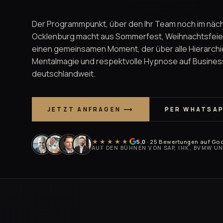
Der Programmpunkt, über den Ihr Team noch im näch
Ocklenburg macht aus Sommerfest, Weihnachtsfeier
einen gemeinsamen Moment, der über alle Hierarchi
Mentalmagie und respektvolle Hypnose auf Busines
deutschlandweit.
JETZT ANFRAGEN ⟶
PER WHATSA
★★★★★
5,0
· 25 Bewertungen auf Go
AUF DEN BÜHNEN VON SAP, IHK, BVMW U