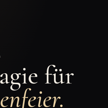
S
gie für
enfeier.