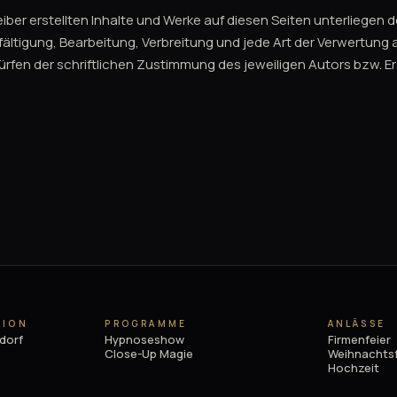
eiber erstellten Inhalte und Werke auf diesen Seiten unterliege
lfältigung, Bearbeitung, Verbreitung und jede Art der Verwertung
fen der schriftlichen Zustimmung des jeweiligen Autors bzw. Ers
GION
PROGRAMME
ANLÄSSE
dorf
Hypnoseshow
Firmenfeier
Close-Up Magie
Weihnachtsf
Hochzeit