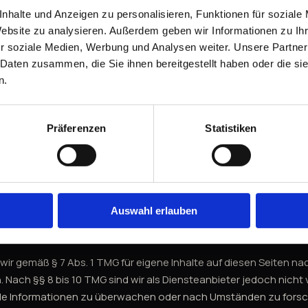
nhalte und Anzeigen zu personalisieren, Funktionen für soziale
eitbeilegung / Universalschlichtungs
Website zu analysieren. Außerdem geben wir Informationen zu I
r soziale Medien, Werbung und Analysen weiter. Unsere Partner
er verpflichtet, an Streitbeilegungsverfahren vor einer Verbrauch
 Daten zusammen, die Sie ihnen bereitgestellt haben oder die s
n.
e
Präferenzen
Statistiken
g. Anfragen zur Nutzung oder Lizenzierung von Bildmaterial richt
ontaktdaten.
Auswahl erlauben
nhalte
 wir gemäß § 7 Abs. 1 TMG für eigene Inhalte auf diesen Seiten n
 Nach §§ 8 bis 10 TMG sind wir als Diensteanbieter jedoch nicht v
de Informationen zu überwachen oder nach Umständen zu forsch