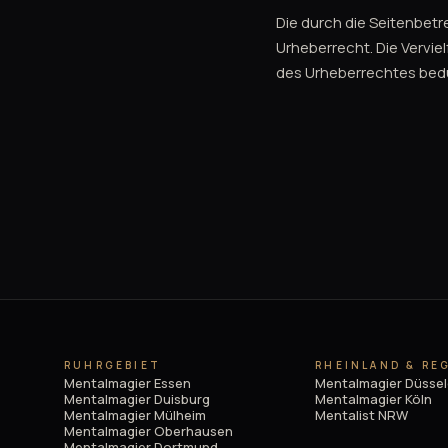
Die durch die Seitenbetr
Urheberrecht. Die Vervie
des Urheberrechtes bedür
RUHRGEBIET
RHEINLAND & RE
Mentalmagier Essen
Mentalmagier Düssel
Mentalmagier Duisburg
Mentalmagier Köln
Mentalmagier Mülheim
Mentalist NRW
Mentalmagier Oberhausen
Mentalmagier Dortmund