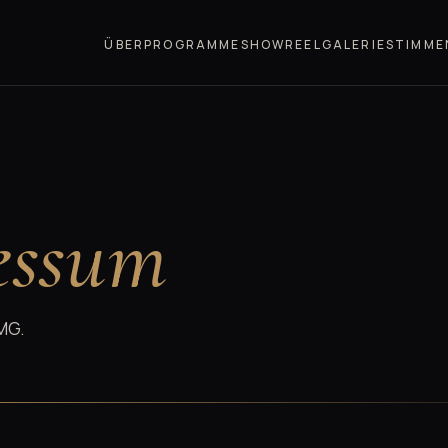
ÜBER
PROGRAMME
SHOWREEL
GALERIE
STIMME
essum
MG.