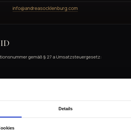
info@andreasocklenburg.com
-ID
ationsnummer gemäß § 27 a Umsatzsteuergesetz:
ichtung
on stellt eine Plattform zur Online-Streitbeilegung (OS) bereit:
onsumers/odr/
.
Details
inden Sie oben im Impressum.
Cookies