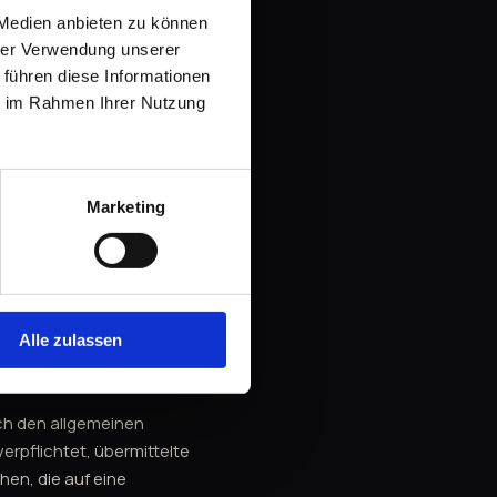
 Medien anbieten zu können
stelle
hrer Verwendung unserer
 führen diese Informationen
erschlichtungsstelle
ie im Rahmen Ihrer Nutzung
Marketing
en Sie bitte an die im
Alle zulassen
ach den allgemeinen
erpflichtet, übermittelte
en, die auf eine