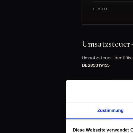
E-MAIL
Umsatzsteuer
Umsatzsteuer-Identifik
DE285019155
EU-Streitschl
Die Europäische Kommissi
https://ec.europa.eu/c
Zustimmung
Unsere E-Mail-Adresse f
Diese Webseite verwendet 