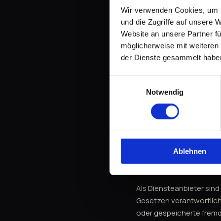
Wir verwenden Cookies, um I
Verbraucherstr
und die Zugriffe auf unsere 
Website an unsere Partner fü
Wir sind nicht bereit od
möglicherweise mit weiteren
teilzunehmen.
der Dienste gesammelt habe
Einwilligungsauswahl
Bildnachweis
Notwendig
Fotos: Andreas Ocklenbur
Impressum genannten K
Ablehnen
Haftung für I
Als Diensteanbieter sind
Gesetzen verantwortlich.
oder gespeicherte frem